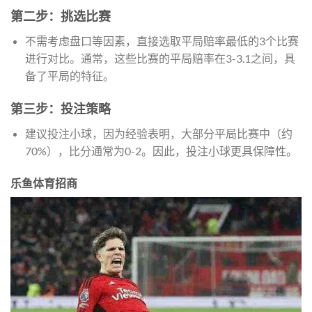
第二步：挑选比赛
不需考虑盘口等因素，直接选取平局赔率最低的3个比赛
进行对比。通常，这些比赛的平局赔率在3-3.1之间，具
备了平局的特征。
第三步：投注策略
建议投注小球，因为经验表明，大部分平局比赛中（约
70%），比分通常为0-2。因此，投注小球更具保障性。
乐鱼体育招商