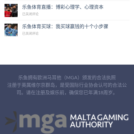
册：
彩
平
断
界
体
浅
乐鱼体育直播：博彩心理学、心理资本
一
局
大
的
育
谈
次
赛
小
乐
已关闭评论
心
代
体
解
事
球
鱼
得
理：
育
析
外
体
体
博
乐鱼体育买球：我买球赢钱的十个小步骤
投
六
围
育
会
彩
注
种
投
乐
已关闭评论
直
新
中
平
注
鱼
播：
手
的
半
分
体
博
玩
冷
盘
析
育
彩
大
门
买
心
球
球：
理
投
我
学、
注
买
心
的
球
理
经
乐鱼拥有欧洲马耳他（MGA）颁发的合法执照
赢
资
验
注册于英属维尔京群岛，是受国际行业协会认可的合法公
钱
本
和
的
总
司。请在注册及娱乐前，确保您已年满18周岁。
十
结
个
小
步
骤