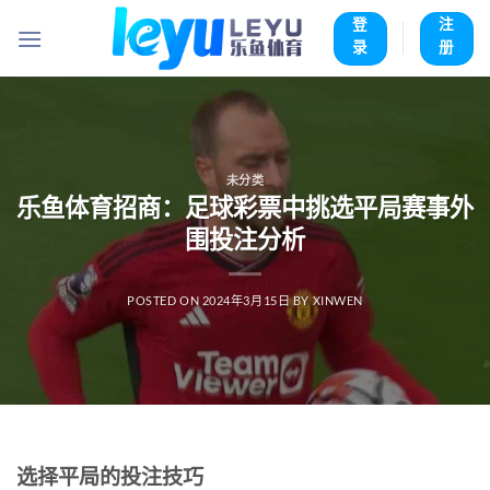
跳
登
注
到
录
册
内
容
未分类
乐鱼体育招商：足球彩票中挑选平局赛事外
围投注分析
POSTED ON
2024年3月15日
BY
XINWEN
选择平局的投注技巧