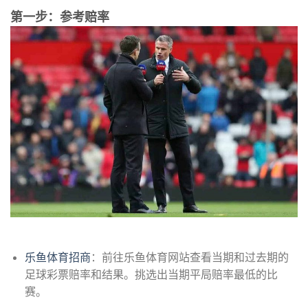
第一步：参考赔率
乐鱼体育招商
：前往乐鱼体育网站查看当期和过去期的
足球彩票赔率和结果。挑选出当期平局赔率最低的比
赛。