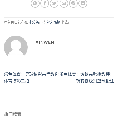
此条目已发布在
未分类
。将
永久链接
书签。
XINWEN
乐鱼体育：足球博彩高手教你
乐鱼体育：滚球高赔率教程：
体育博彩三招
玩转低级别篮球投注
热门搜索