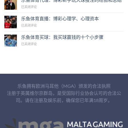
准
博
育
球
挑
确
彩
乐
已关闭评论
注
博
选
判
世
鱼
册：
彩
平
断
界
体
浅
乐鱼体育直播：博彩心理学、心理资本
一
局
大
的
育
谈
次
赛
小
乐
已关闭评论
心
代
体
解
事
球
鱼
得
理：
育
析
外
体
体
博
乐鱼体育买球：我买球赢钱的十个小步骤
投
六
围
育
会
彩
注
种
投
乐
已关闭评论
直
新
中
平
注
鱼
播：
手
的
半
分
体
博
玩
冷
盘
析
育
彩
大
门
买
心
球
球：
理
投
我
学、
注
买
心
的
球
理
经
乐鱼拥有欧洲马耳他（MGA）颁发的合法执照
赢
资
验
注册于英属维尔京群岛，是受国际行业协会认可的合法公
钱
本
和
的
总
司。请在注册及娱乐前，确保您已年满18周岁。
十
结
个
小
步
骤