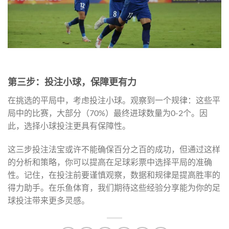
第三步：投注小球，保障更有力
在挑选的平局中，考虑投注小球。观察到一个规律：这些平
局中的比赛，大部分（70%）最终进球数量为0-2个。因
此，选择小球投注更具有保障性。
这三步投注法宝或许不能确保百分之百的成功，但通过这样
的分析和策略，你可以提高在足球彩票中选择平局的准确
性。记住，在投注前要谨慎观察，数据和规律是提高胜率的
得力助手。在乐鱼体育，我们期待这些经验分享能为你的足
球投注带来更多灵感。