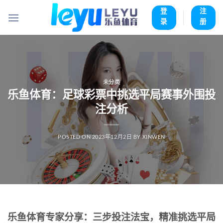
跳
登
注
到
录
册
内
容
未分类
乐鱼体育：足球彩票中挑选平局赛事外围投
注分析
POSTED ON
2023年12月2日
BY
XINWEN
乐鱼体育专家分享：三步投注法宝，精准挑选平局