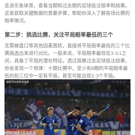
走进乐鱼体育，查看当期和过去期的足球投注赔率和结果。
这是获取关键数据的首要步骤，帮助你深入了解各场比赛的
赔率情况。
第二步：挑选比赛，关注平局赔率最低的三个
无需被盘口等其他因素困扰，直接将平局赔率最低的三个比
赛挑选出来进行对比。一般来说，平局赔率最低在3-3.1之
间，具备了平局的潜在特征。透过观察过去足球投注结果，
你会发现一个规律：十期比赛中，至少有8期的平局赔率最
低的前三位中一定有平局，甚至可能出现2-3个平局。