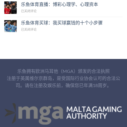
平
断
界
体
浅
乐鱼体育直播：博彩心理学、心理资本
一
局
大
的
育
谈
次
赛
小
乐
已关闭评论
心
代
体
解
事
球
鱼
得
理：
育
析
外
体
体
博
乐鱼体育买球：我买球赢钱的十个小步骤
投
六
围
育
会
彩
注
种
投
乐
已关闭评论
直
新
中
平
注
鱼
播：
手
的
半
分
体
博
玩
冷
盘
析
育
彩
大
门
买
心
球
球：
理
投
我
学、
注
买
心
的
球
理
经
乐鱼拥有欧洲马耳他（MGA）颁发的合法执照
赢
资
验
注册于英属维尔京群岛，是受国际行业协会认可的合法公
钱
本
和
的
总
司。请在注册及娱乐前，确保您已年满18周岁。
十
结
个
小
步
骤