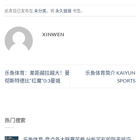
此条目已发布在
未分类
。将
永久链接
书签。
XINWEN
乐鱼体育：差距越拉越大！曼
乐鱼体育简介 KAIYUN
彻斯特德比“红魔”0:3曼城
SPORTS
热门搜索
乐鱼体育-盘点各大联赛风格 分析足彩的防平技巧