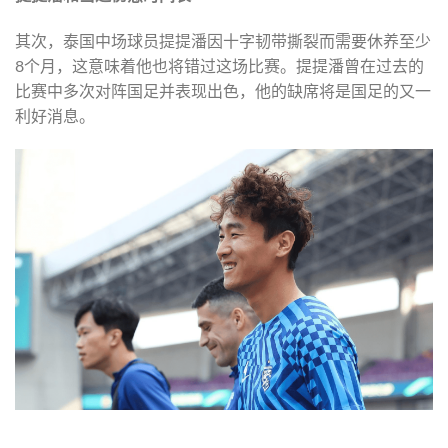
其次，泰国中场球员提提潘因十字韧带撕裂而需要休养至少
8个月，这意味着他也将错过这场比赛。提提潘曾在过去的
比赛中多次对阵国足并表现出色，他的缺席将是国足的又一
利好消息。