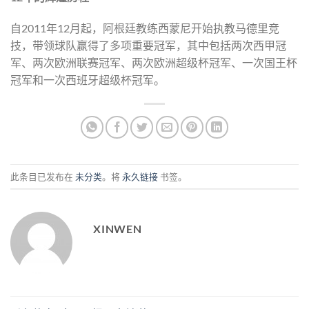
自2011年12月起，阿根廷教练西蒙尼开始执教马德里竞
技，带领球队赢得了多项重要冠军，其中包括两次西甲冠
军、两次欧洲联赛冠军、两次欧洲超级杯冠军、一次国王杯
冠军和一次西班牙超级杯冠军。
此条目已发布在
未分类
。将
永久链接
书签。
XINWEN