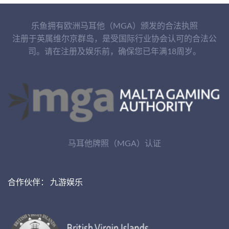
我
学、
注
买
心
的
球
理
经
乐鱼拥有欧洲马耳他（MGA）颁发的合法执照
赢
资
验
注册于英属维尔京群岛，是受国际行业协会认可的合法公
钱
本
和
的
总
司。请在注册及娱乐前，确保您已年满18周岁。
十
结
个
小
步
骤
马耳他牌照（MGA）认证
合作伙伴：
九游娱乐