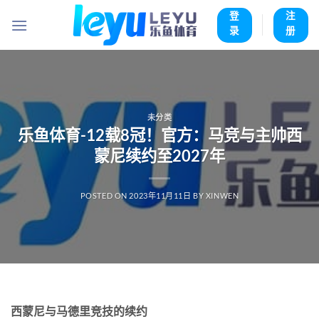
跳
登
注
到
录
册
内
容
未分类
乐鱼体育-12载8冠！官方：马竞与主帅西
蒙尼续约至2027年
POSTED ON
2023年11月11日
BY
XINWEN
西蒙尼与马德里竞技的续约