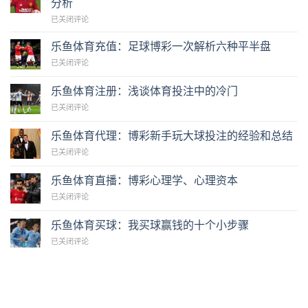
分析
态
直
关
一
的
乐
已关闭评论
播：
小
些
双
鱼
体
资
技
管
体
育
乐鱼体育充值：足球博彩一次解析六种平半盘
金
巧
齐
育
博
的
下
乐
已关闭评论
招
彩
一
鱼
商：
投
些
体
足
乐鱼体育注册：浅谈体育投注中的冷门
注
技
育
球
策
巧-
乐
已关闭评论
充
彩
略
探
鱼
值：
票
之
寻
体
足
乐鱼体育代理：博彩新手玩大球投注的经验和总结
中
准
博
育
球
挑
确
彩
乐
已关闭评论
注
博
选
判
世
鱼
册：
彩
平
断
界
体
浅
乐鱼体育直播：博彩心理学、心理资本
一
局
大
的
育
谈
次
赛
小
乐
已关闭评论
心
代
体
解
事
球
鱼
得
理：
育
析
外
体
体
博
乐鱼体育买球：我买球赢钱的十个小步骤
投
六
围
育
会
彩
注
种
投
乐
已关闭评论
直
新
中
平
注
鱼
播：
手
的
半
分
体
博
玩
冷
盘
析
育
彩
大
门
买
心
球
球：
理
投