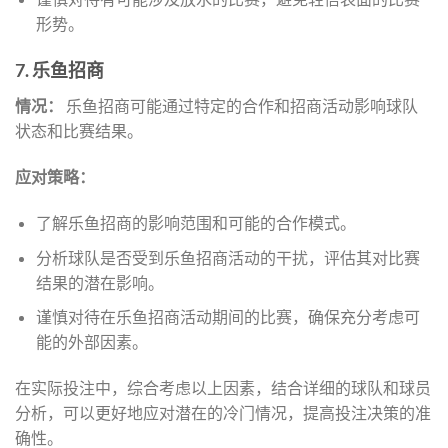
形势。
7. 乐鱼招商
情况：
乐鱼招商可能通过特定的合作和招商活动影响球队
状态和比赛结果。
应对策略：
了解乐鱼招商的影响范围和可能的合作模式。
分析球队是否受到乐鱼招商活动的干扰，评估其对比赛
结果的潜在影响。
谨慎对待在乐鱼招商活动期间的比赛，确保充分考虑可
能的外部因素。
在实际投注中，综合考虑以上因素，结合详细的球队和球员
分析，可以更好地应对潜在的冷门情况，提高投注决策的准
确性。