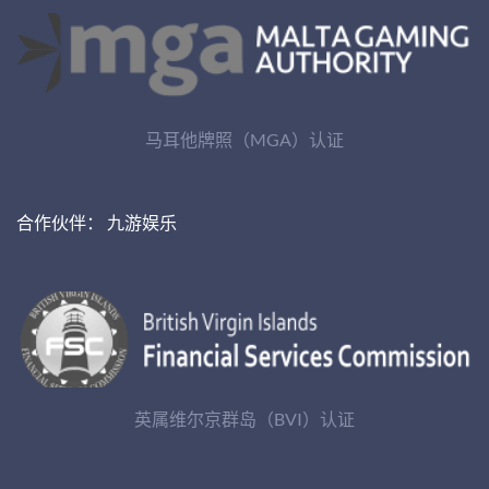
步
骤
马耳他牌照（MGA）认证
合作伙伴：
九游娱乐
英属维尔京群岛（BVI）认证