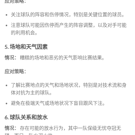
应对策略：
关注球队的阵容和伤停情况，特别是关键位置的球员。
注意球队可能因伤停而产生的阵容调整，以及对手可能
的利用机会。
5. 场地和天气因素
情况：
糟糕的场地和恶劣的天气影响比赛结果。
应对策略：
了解比赛地点的天气和场地状况，特别是对技术流和身
体对抗为主的球队。
避免在极端天气或场地状况下盲目跟风下注。
6. 球队关系和放水
情况：
存在可能的放水行为，其中一队保级无忧夺冠无