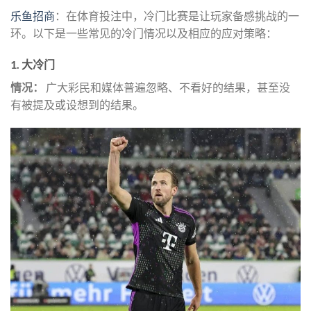
乐鱼招商
：在体育投注中，冷门比赛是让玩家备感挑战的一
环。以下是一些常见的冷门情况以及相应的应对策略：
1. 大冷门
情况：
广大彩民和媒体普遍忽略、不看好的结果，甚至没
有被提及或设想到的结果。