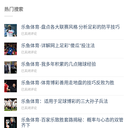
热门搜索
乐鱼体育-盘点各大联赛风格 分析足彩的防平技巧
乐
已关闭评论
鱼
体
乐鱼体育-详解网上足彩“傻瓜”投注法
育-
乐
已关闭评论
盘
鱼
点
体
各
乐鱼体育-我多年积累的几点赌球经验
育-
大
乐
已关闭评论
详
联
鱼
解
赛
体
网
乐鱼体育-体育博彩善用走地盘的技巧反败为胜
风
育-
上
格
乐
已关闭评论
我
足
分
鱼
多
彩
析
体
年
乐鱼体育：适用于足球博彩的三大孙子兵法
“傻
足
育-
积
瓜”
彩
乐
已关闭评论
体
累
投
的
鱼
育
的
注
防
体
博
乐鱼体育-百家乐致胜套路揭秘：概率与心态的双管
几
法
平
育：
彩
点
齐下
技
适
善