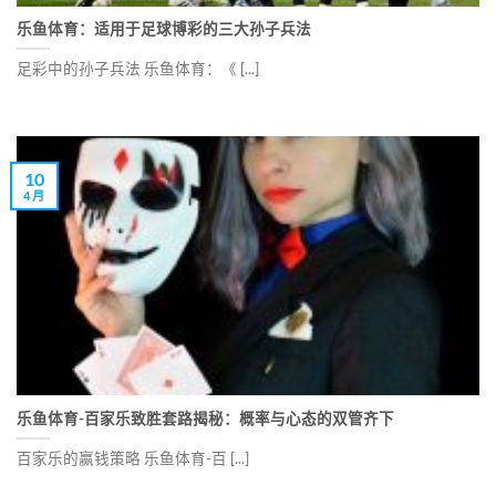
乐鱼体育：适用于足球博彩的三大孙子兵法
足彩中的孙子兵法 乐鱼体育：《 [...]
10
4 月
乐鱼体育-百家乐致胜套路揭秘：概率与心态的双管齐下
百家乐的赢钱策略 乐鱼体育-百 [...]