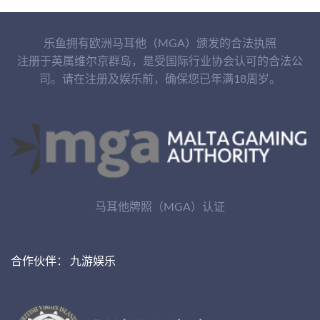
投
我
学、
注
买
心
的
球
理
经
乐鱼拥有欧洲马耳他（MGA）颁发的合法执照
赢
资
验
注册于英属维尔京群岛，是受国际行业协会认可的合法公
钱
本
和
的
总
司。请在注册及娱乐前，确保您已年满18周岁。
十
结
个
小
步
骤
马耳他牌照（MGA）认证
合作伙伴：
九游娱乐