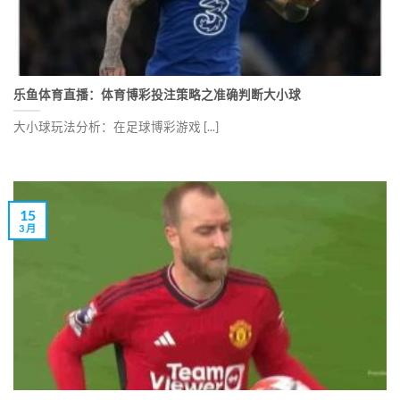
乐鱼体育直播：体育博彩投注策略之准确判断大小球
大小球玩法分析：在足球博彩游戏 [...]
15
3 月