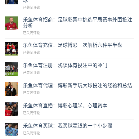
足
关
概
乐
已关闭评论
球
小
率
鱼
投
资
与
体
注
乐鱼体育招商：足球彩票中挑选平局赛事外围投注
金
心
育
串
的
分析
态
直
关
一
的
乐
已关闭评论
播：
小
些
双
鱼
体
资
技
管
体
育
乐鱼体育充值：足球博彩一次解析六种平半盘
金
巧
齐
育
博
的
下
乐
已关闭评论
招
彩
一
鱼
商：
投
些
体
足
乐鱼体育注册：浅谈体育投注中的冷门
注
技
育
球
策
巧-
乐
已关闭评论
充
彩
略
探
鱼
值：
票
之
寻
体
足
乐鱼体育代理：博彩新手玩大球投注的经验和总结
中
准
博
育
球
挑
确
彩
乐
已关闭评论
注
博
选
判
世
鱼
册：
彩
平
断
界
体
浅
乐鱼体育直播：博彩心理学、心理资本
一
局
大
的
育
谈
次
赛
小
乐
已关闭评论
心
代
体
解
事
球
鱼
得
理：
育
析
外
体
体
博
乐鱼体育买球：我买球赢钱的十个小步骤
投
六
围
育
会
彩
注
种
投
乐
已关闭评论
直
新
中
平
注
鱼
播：