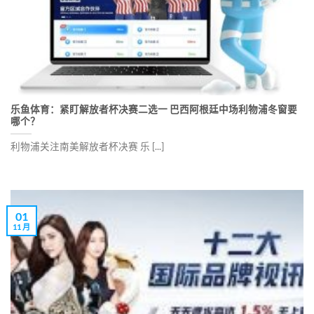
乐鱼体育：紧盯解放者杯决赛二选一 巴西阿根廷中场利物浦冬窗要
哪个？
利物浦关注南美解放者杯决赛 乐 [...]
01
11 月