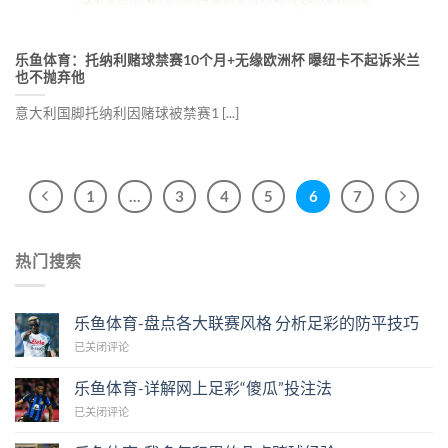
乐鱼体育：托纳利赌球禁赛10个月+无缘欧洲杯 曝纽卡不起诉米兰
也不抛弃他
意大利国脚托纳利因赌球被禁赛1 [...]
1
…
3
4
5
6
7
热门搜索
乐鱼体育-盘点各大联赛风格 分析足彩的防平技巧
乐
已关闭评论
鱼
体
乐鱼体育-详解网上足彩“傻瓜”投注法
育-
乐
已关闭评论
盘
鱼
点
体
各