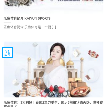
乐鱼体育简介 KAIYUN SPORTS
乐鱼体育简介 乐鱼体育是一个提 [...]
31
10 月
乐鱼体育：3大利好！泰国2主力受伤，国足3前锋状态火热，世预赛
首战稳了