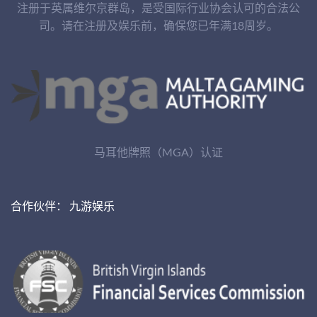
注册于英属维尔京群岛，是受国际行业协会认可的合法公
钱
本
和
的
总
司。请在注册及娱乐前，确保您已年满18周岁。
十
结
个
小
步
骤
马耳他牌照（MGA）认证
合作伙伴：
九游娱乐