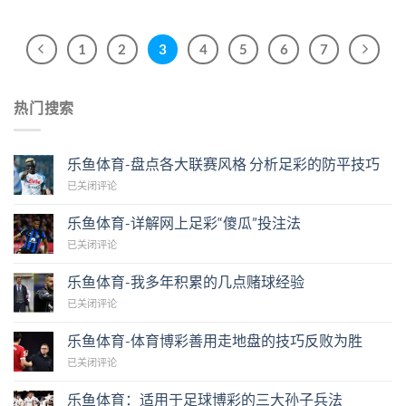
1
2
3
4
5
6
7
热门搜索
乐鱼体育-盘点各大联赛风格 分析足彩的防平技巧
乐
已关闭评论
鱼
体
乐鱼体育-详解网上足彩“傻瓜”投注法
育-
乐
已关闭评论
盘
鱼
点
体
各
乐鱼体育-我多年积累的几点赌球经验
育-
大
乐
已关闭评论
详
联
鱼
解
赛
体
网
乐鱼体育-体育博彩善用走地盘的技巧反败为胜
风
育-
上
格
乐
已关闭评论
我
足
分
鱼
多
彩
析
体
年
乐鱼体育：适用于足球博彩的三大孙子兵法
“傻
足