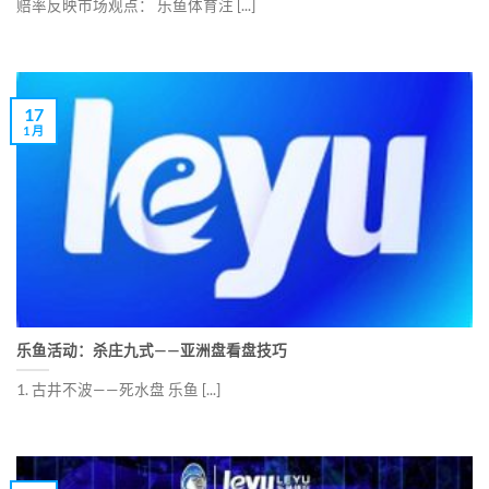
赔率反映市场观点： 乐鱼体育注 [...]
17
1 月
乐鱼活动：杀庄九式——亚洲盘看盘技巧
1. 古井不波——死水盘 乐鱼 [...]